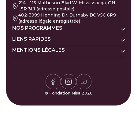
214 - 115 Matheson Blvd W. Mississauga, ON
L5R 3L1 (adresse postale)
402-3999 Henning Dr. Burnaby BC V5C 6P9
(adresse légale enregistrée)
NOS PROGRAMMES
Nisa Homes
LIENS RAPIDES
Nisa Ligne d'écoute
MENTIONS LÉGALES
Faire un don
Prénoms de bébé
Nisa Apprentissage
Évacués de Gaza
Calendrier islamique
Politique de la Zakat
Nisa Santé mentale
Pétition pour Gaza
Carrières
Politique de confidentialité
Calculateur de Zakat
Bénévolat
Politique des donateurs
Horaires de prière
Félicitations et plaintes
Jeu de Sudoku
FAQ
© Fondation Nisa 2026
Jeu Waffle
Contactez-nous